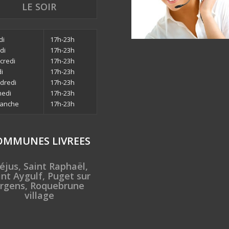
LE SOIR
di
17h-23h
di
17h-23h
credi
17h-23h
di
17h-23h
dredi
17h-23h
edi
17h-23h
anche
17h-23h
OMMUNES LIVREES
éjus, Saint Raphaël,
int Aygulf, Puget sur
rgens, Roquebrune
village