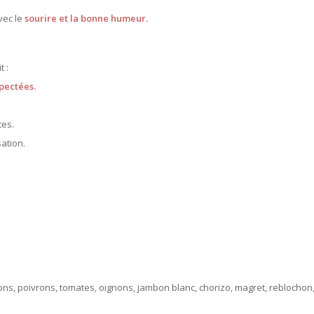
vec le
sourire et la bonne humeur.
t :
pectées.
tes.
ation.
ons, poivrons, tomates, oignons, jambon blanc, chorizo, magret, reblochon