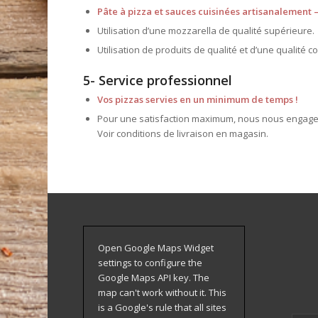
Pâte à pizza et sauces cuisinées artisanalemen
Utilisation d’une mozzarella de qualité supérieure.
Utilisation de produits de qualité et d’une qualité 
5- Service professionnel
Vos pizzas servies en un minimum de temps !
Pour une satisfaction maximum, nous nous engageon
Voir conditions de livraison en magasin.
Open Google Maps Widget
settings to configure the
Google Maps API key. The
map can't work without it. This
is a Google's rule that all sites