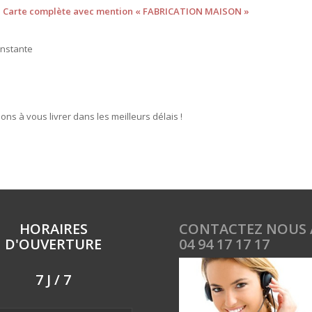
t – Carte complète avec mention « FABRICATION MAISON »
constante
s à vous livrer dans les meilleurs délais !
HORAIRES
CONTACTEZ NOUS 
D'OUVERTURE
04 94 17 17 17
7 J / 7