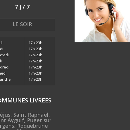
7 J / 7
LE SOIR
di
17h-23h
di
17h-23h
credi
17h-23h
di
17h-23h
dredi
17h-23h
edi
17h-23h
anche
17h-23h
OMMUNES LIVREES
éjus, Saint Raphaël,
int Aygulf, Puget sur
rgens, Roquebrune