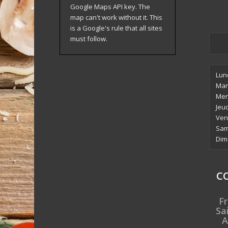
Google Maps API key. The
map can't work without it. This
is a Google's rule that all sites
must follow.
Lun
Mar
Mer
Jeu
Ven
Sam
Dim
C
Fr
Sa
A