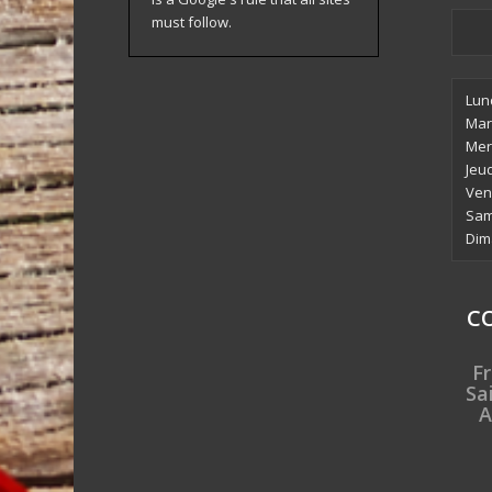
must follow.
Lun
Mar
Mer
Jeu
Ven
Sam
Dim
C
Fr
Sa
A