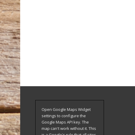
Open Google Maps Widget
settings to configure the
Google Maps API key. The
map can't work without it. This
is a Google's rule that all sites