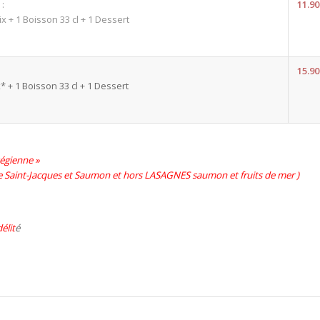
é
:
11.90
x + 1 Boisson 33 cl + 1 Dessert
15.90
x* + 1 Boisson 33 cl + 1 Dessert
végienne »
de Saint-Jacques et Saumon et hors LASAGNES saumon et fruits de mer )
élit
é