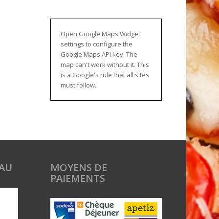
WordPress
maintenance
mode
Open Google Maps Widget
settings to configure the
Google Maps API key. The
map can't work without it. This
is a Google's rule that all sites
must follow.
AU
MOYENS DE
PAIEMENTS