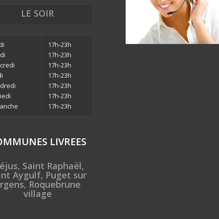
LE SOIR
di
17h-23h
di
17h-23h
credi
17h-23h
di
17h-23h
dredi
17h-23h
edi
17h-23h
anche
17h-23h
OMMUNES LIVREES
éjus, Saint Raphaël,
int Aygulf, Puget sur
rgens, Roquebrune
village